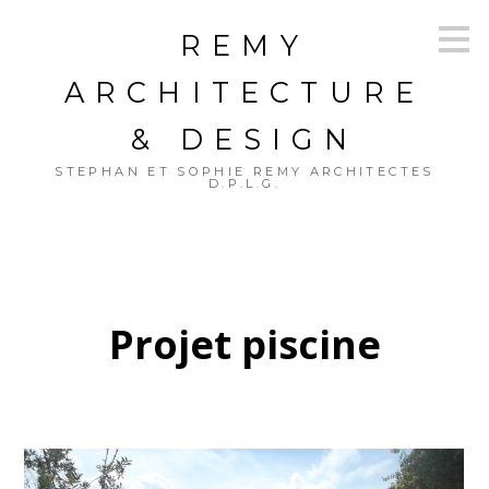
Passer
REMY
au
contenu
principal
ARCHITECTURE
& DESIGN
STEPHAN ET SOPHIE REMY ARCHITECTES
D.P.L.G.
Projet piscine